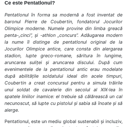
Ce este Pentatlonul?
Pentatlonul în forma sa modernă a fost inventat de
baronul Pierre de Coubertin, fondatorul Jocurilor
Olimpice moderne. Numele provine din limba greacă
penta-„cinci”, și -athlon „concurs”. Adăugarea modern
la nume îl distinge de pentatlonul original de la
Jocurilor Olimpice antice, care consta din alergarea
stadion, lupte greco-romane, săritura în lungime,
aruncarea suliței și aruncarea discului. După cum
evenimentele de la pentatlonul antic erau modelate
după abilitățile soldatului ideal din acele timpuri,
Coubertin a creat concursul pentru a simula trăirile
unui soldat de cavalerie din secolul al XIX-lea în
spatele liniilor inamice: el trebuie să călărească un cal
necunoscut, să lupte cu pistolul și sabia să înoate și să
alerge.
Pentatlonul, este un mediu global sustenabil și incluziv,