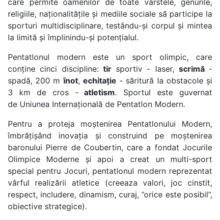
care permite oamenilor de toate vârstele, genurile,
religiile, naționalitățile și mediile sociale să participe la
sporturi multidisciplinare, testându-și corpul și mintea
la limită și împlinindu-și potențialul.
Pentatlonul modern este un sport olimpic, care
conține cinci discipline:
tir
sportiv - laser,
scrimă
-
spadă, 200 m
înot
,
echitație
- săritură la obstacole și
3 km de cros -
atletism
. Sportul este guvernat
de Uniunea Internațională de Pentatlon Modern.
Pentru a proteja moștenirea Pentatlonului Modern,
îmbrățișând inovația și construind pe moștenirea
baronului Pierre de Coubertin, care a fondat Jocurile
Olimpice Moderne și apoi a creat un multi-sport
special pentru Jocuri, pentatlonul modern reprezentat
vârful realizării atletice (creeaza valori, joc cinstit,
respect, includere, dinamism, curaj, ”orice este posibil”,
obiective strategice).