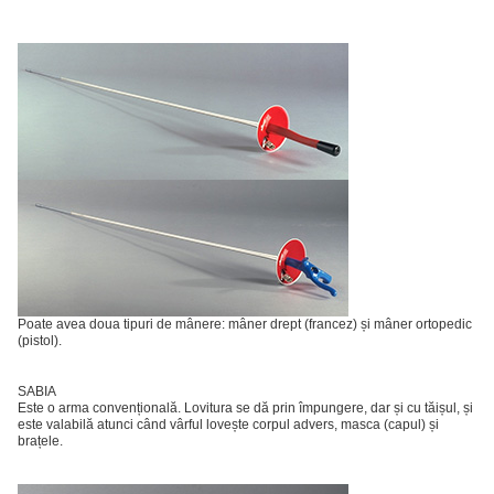
Poate avea doua tipuri de mânere: mâner drept (francez) și mâner ortopedic
(pistol).
SABIA
Este o arma convențională. Lovitura se dă prin împungere, dar și cu tăișul, și
este valabilă atunci când vârful lovește corpul advers, masca (capul) și
brațele.