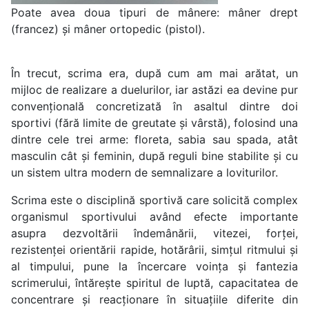
Poate avea doua tipuri de mânere: mâner drept
(francez) și mâner ortopedic (pistol).
În trecut, scrima era, după cum am mai arătat, un
mijloc de realizare a duelurilor, iar astăzi ea devine pur
convențională concretizată în asaltul dintre doi
sportivi (fără limite de greutate și vârstă), folosind una
dintre cele trei arme: floreta, sabia sau spada, atât
masculin cât și feminin, după reguli bine stabilite și cu
un sistem ultra modern de semnalizare a loviturilor.
Scrima este o disciplină sportivă care solicită complex
organismul sportivului având efecte importante
asupra dezvoltării îndemânării, vitezei, forței,
rezistenței orientării rapide, hotărârii, simțul ritmului și
al timpului, pune la încercare voința și fantezia
scrimerului, întărește spiritul de luptă, capacitatea de
concentrare și reacționare în situațiile diferite din