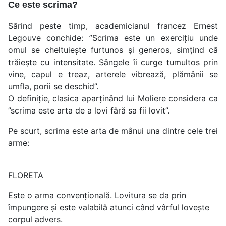
Ce este scrima?
Sărind peste timp, academicianul francez Ernest
Legouve conchide: ”Scrima este un exercițiu unde
omul se cheltuiește furtunos și generos, simțind că
trăiește cu intensitate. Sângele îi curge tumultos prin
vine, capul e treaz, arterele vibrează, plămânii se
umfla, porii se deschid”.
O definiție, clasica aparținând lui Moliere considera ca
”scrima este arta de a lovi fără sa fii lovit”.
Pe scurt, scrima este arta de mânui una dintre cele trei
arme:
FLORETA
Este o arma convențională. Lovitura se da prin
împungere și este valabilă atunci când vârful lovește
corpul advers.