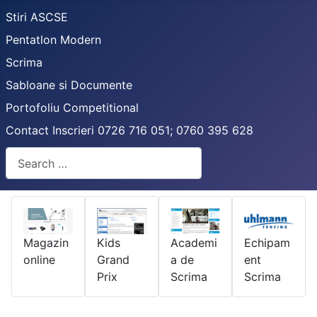
Stiri ASCSE
Pentatlon Modern
Scrima
Sabloane si Documente
Portofoliu Competitional
Contact Inscrieri 0726 716 051; 0760 395 628
Search
Magazin
Kids
Academi
Echipam
online
Grand
a de
ent
Prix
Scrima
Scrima