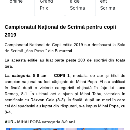
online
Grand
a de
ent
Prix
Scrima
Scrima
Campionatul Național de Scrimă pentru copii
2019
Campionatul National de Copii editia 2019 s-a desfasurat
la Sala
de Scrimă „Ana Pascu”
din Bucuresti.
La aceasta editie au luat parte peste 200 de sportivi din toata
tara.
La categoria 8-9 ani - COPII 1
, medalia de aur și titlul de
campion național au fost câștigate de Mihai Popa. El s-a calificat
în finală după o victorie categorică obținută în fața lui Luca
Remeș, 8-1. În ultimul act a ajuns și Mihai Tahu, victorios în
semifinale cu Răzvan Caia (8-3). În finală, după un meci în care
cei doi spadasini au luptat din răsputeri, s-a impus Mihai Popa, cu
8-4.
AUR
- MIHAI POPA categoria 8-9 ani